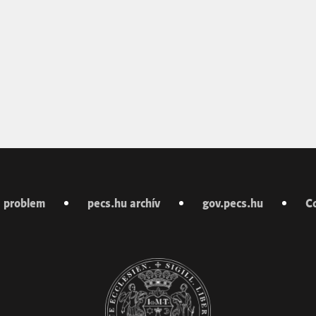
 problem
pecs.hu archív
gov.pecs.hu
C