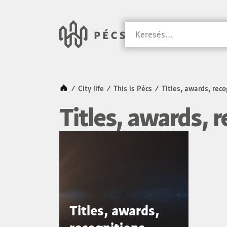
SKIP TO MAIN CONTENT
Városunk &#8211
Keresés
Kezdőlap
/
City life
/
This is Pécs
/
Titles, awards, reco
Titles, awards, 
Titles, awards,