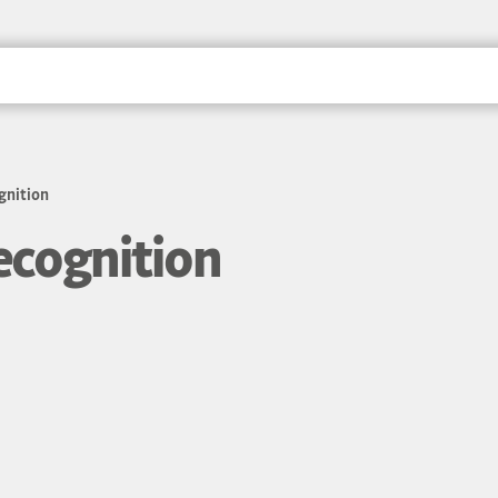
; Pécs, a kultúra váro
gnition
recognition