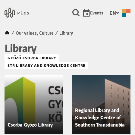
SKIP TO MAIN CONTENT
Városunk &#8211; Pécs, a ku
EN
Events
Kezdőlap
/
Our values, Culture
/
Library
Library
GYŐZŐ CSORBA LIBRARY
STR LIBRARY AND KNOWLEDGE CENTRE
Regional Library and
Knowledge Centre of
Csorba Győző Library
Southern Transdanubia