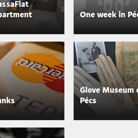
assaFlat
partment
One week in Pé
Glove Museum 
anks
Pécs