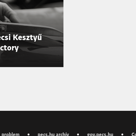
csi Kesztyű
ctory
 problem
pecs.hu archív
gov.pecs.hu
C