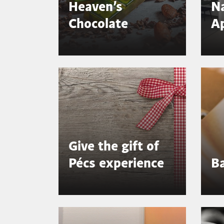
Heaven’s
N
Chocolate
A
Give the gift of
Pécs experience
B