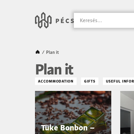
SKIP TO MAIN CONTENT
Városunk &#8211
Keresés
Kezdőlap
/
Plan it
Plan it
ACCOMMODATION
GIFTS
USEFUL INFO
Tüke Bonbon –