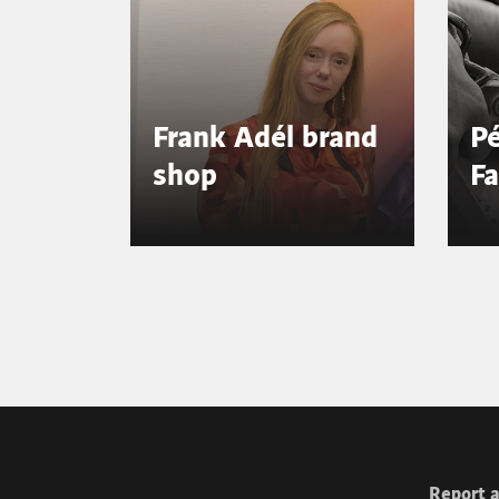
Frank Adél brand
Pé
shop
Fa
1
2
3
4
Next »
Report a