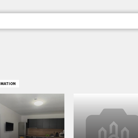
; Pécs, a kultúra váro
RMATION