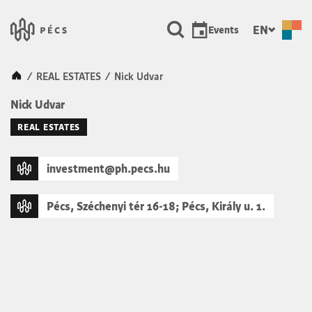
SKIP TO MAIN CONTENT
Városunk &#8211; Pécs, a ku
EN
Events
Kezdőlap
/
REAL ESTATES
/
Nick Udvar
Nick Udvar
REAL ESTATES
investment@ph.pecs.hu
Pécs, Széchenyi tér 16-18; Pécs, Király u. 1.