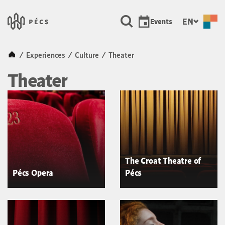
SKIP TO MAIN CONTENT
Városunk &#8211; Pécs, a ku
EN
Events
Kezdőlap
/
Experiences
/
Culture
/
Theater
Theater
The Croat Theatre of
Pécs Opera
Pécs