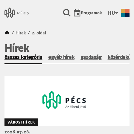
SKIP TO MAIN CONTENT
Városunk Pécs
HU
Programok
Kezdőlap
/
Hírek
/
2. oldal
Hírek
összes kategória
egyéb hírek
gazdaság
közérdekű
VÁROSI HÍREK
2026.07.28.