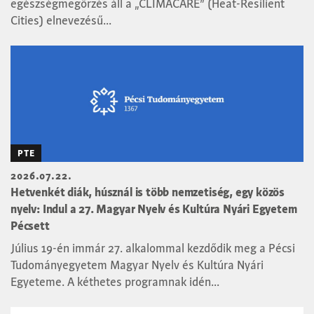
egészségmegőrzés áll a „CLIMACARE” (Heat-Resilient
Cities) elnevezésű...
PTE
2026.07.22.
Hetvenkét diák, húsznál is több nemzetiség, egy közös
nyelv: Indul a 27. Magyar Nyelv és Kultúra Nyári Egyetem
Pécsett
Július 19-én immár 27. alkalommal kezdődik meg a Pécsi
Tudományegyetem Magyar Nyelv és Kultúra Nyári
Egyeteme. A kéthetes programnak idén...