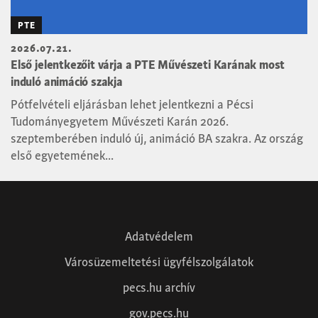
PTE
2026.07.21.
Első jelentkezőit várja a PTE Művészeti Karának most
induló animáció szakja
Pótfelvételi eljárásban lehet jelentkezni a Pécsi
Tudományegyetem Művészeti Karán 2026.
szeptemberében induló új, animáció BA szakra. Az ország
első egyetemének...
« Előző
1
2
3
4
…
48
Következő »
Adatvédelem
Városüzemeltetési ügyfélszolgálatok
pecs.hu archív
gov.pecs.hu