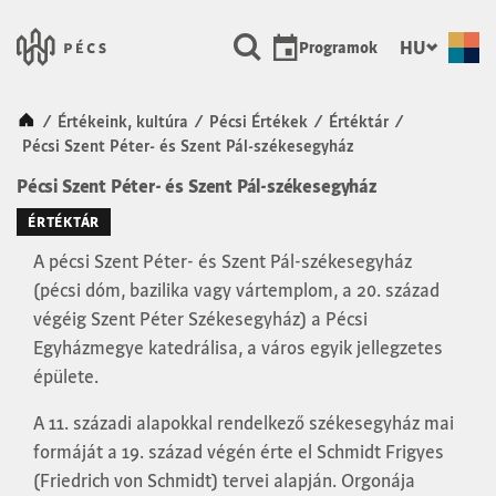
SKIP TO MAIN CONTENT
Városunk Pécs
HU
Programok
Kezdőlap
/
Értékeink, kultúra
/
Pécsi Értékek
/
Értéktár
/
Pécsi Szent Péter- és Szent Pál-székesegyház
Pécsi Szent Péter- és Szent Pál-székesegyház
ÉRTÉKTÁR
A pécsi Szent Péter- és Szent Pál-székesegyház
(pécsi dóm, bazilika vagy vártemplom, a 20. század
végéig Szent Péter Székesegyház) a Pécsi
Egyházmegye katedrálisa, a város egyik jellegzetes
épülete.
A 11. századi alapokkal rendelkező székesegyház mai
formáját a 19. század végén érte el Schmidt Frigyes
(Friedrich von Schmidt) tervei alapján. Orgonája