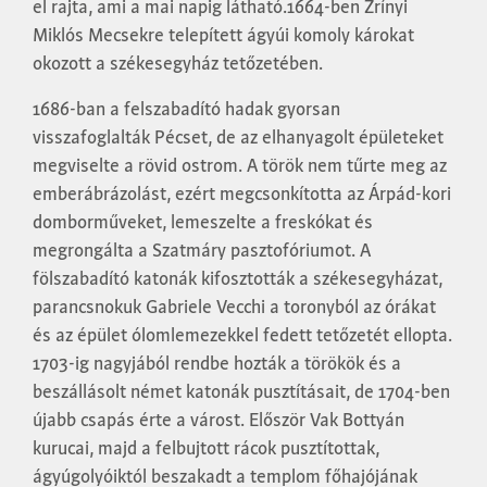
el rajta, ami a mai napig látható.1664-ben Zrínyi
Miklós Mecsekre telepített ágyúi komoly károkat
okozott a székesegyház tetőzetében.
1686-ban a felszabadító hadak gyorsan
visszafoglalták Pécset, de az elhanyagolt épületeket
megviselte a rövid ostrom. A török nem tűrte meg az
emberábrázolást, ezért megcsonkította az Árpád-kori
domborműveket, lemeszelte a freskókat és
megrongálta a Szatmáry pasztofóriumot. A
fölszabadító katonák kifosztották a székesegyházat,
parancsnokuk Gabriele Vecchi a toronyból az órákat
és az épület ólomlemezekkel fedett tetőzetét ellopta.
1703-ig nagyjából rendbe hozták a törökök és a
beszállásolt német katonák pusztításait, de 1704-ben
újabb csapás érte a várost. Először Vak Bottyán
kurucai, majd a felbujtott rácok pusztítottak,
ágyúgolyóiktól beszakadt a templom főhajójának