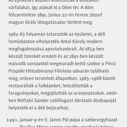
Az építkezés közben lebontották a középkori
várfalakat, így alakult ki a Dóm tér. A dóm
fölszentelése 1891. június 22-én Ferenc József
magyar király látogatásakor történt meg.
1962-63 folyamán tatarozták az épületet, a déli
homlokzaton elhelyezték Antal Károly modern
megfogalmazású apostolszobrait. Az 1854-ben
készült tizenkét eredeti és az 1891-ben készült
második sorozatból megmaradt kettő szobor a Pécsi
Püspöki Hittudományi Főiskola udvarán található
meg, erősen leromlott állapotban. 1965–1968 között
restaurálták a falképeket, letisztították a
faragványokat, megújították az aranyozásokat. 2000-
ben Rétfalvi Sándor szőlőlugast ábrázoló díszkapuját
helyezték el a déli bejárathoz.
január 9-én II. János Pál pápa a székesegyházat