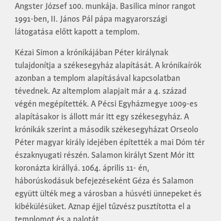
Angster József 100. munkája. Basilica minor rangot
1991-ben, II. János Pál pápa magyarországi
látogatása előtt kapott a templom.
Kézai Simon a krónikájában Péter királynak
tulajdonítja a székesegyház alapítását. A krónikaírók
azonban a templom alapításával kapcsolatban
tévednek. Az altemplom alapjait már a 4. század
végén megépítették. A Pécsi Egyházmegye 1009-es
alapításakor is állott már itt egy székesegyház. A
krónikák szerint a második székesegyházat Orseolo
Péter magyar király idejében építették a mai Dóm tér
északnyugati részén. Salamon királyt Szent Mór itt
koronázta királlyá. 1064. április 11- én,
háborúskodásuk befejezéseként Géza és Salamon
együtt ülték meg a városban a húsvéti ünnepeket és
kibékülésüket. Aznap éjjel tűzvész pusztította el a
templomot és a palotát.