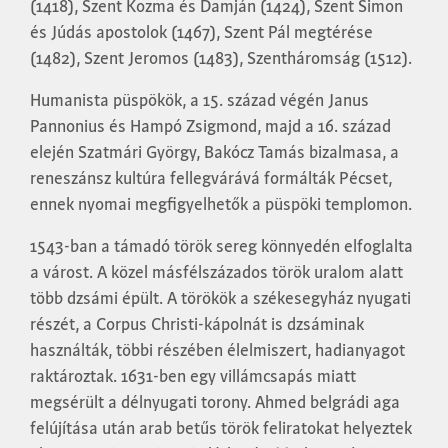
(1418), Szent Kozma és Damján (1424), Szent Simon
és Júdás apostolok (1467), Szent Pál megtérése
(1482), Szent Jeromos (1483), Szentháromság (1512).
Humanista püspökök, a 15. század végén Janus
Pannonius és Hampó Zsigmond, majd a 16. század
elején Szatmári György, Bakócz Tamás bizalmasa, a
reneszánsz kultúra fellegvárává formálták Pécset,
ennek nyomai megfigyelhetők a püspöki templomon.
1543-ban a támadó török sereg könnyedén elfoglalta
a várost. A közel másfélszázados török uralom alatt
több dzsámi épült. A törökök a székesegyház nyugati
részét, a Corpus Christi-kápolnát is dzsáminak
használták, többi részében élelmiszert, hadianyagot
raktároztak. 1631-ben egy villámcsapás miatt
megsérült a délnyugati torony. Ahmed belgrádi aga
felújítása után arab betűs török feliratokat helyeztek