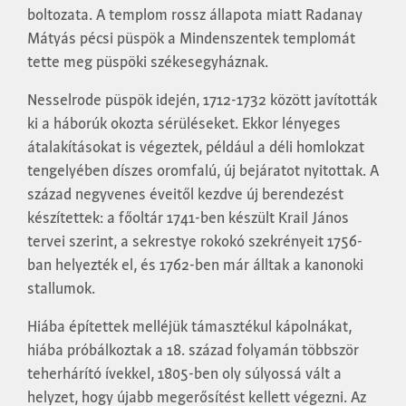
boltozata. A templom rossz állapota miatt Radanay
Mátyás pécsi püspök a Mindenszentek templomát
tette meg püspöki székesegyháznak.
Nesselrode püspök idején, 1712-1732 között javították
ki a háborúk okozta sérüléseket. Ekkor lényeges
átalakításokat is végeztek, például a déli homlokzat
tengelyében díszes oromfalú, új bejáratot nyitottak. A
század negyvenes éveitől kezdve új berendezést
készítettek: a főoltár 1741-ben készült Krail János
tervei szerint, a sekrestye rokokó szekrényeit 1756-
ban helyezték el, és 1762-ben már álltak a kanonoki
stallumok.
Hiába építettek melléjük támasztékul kápolnákat,
hiába próbálkoztak a 18. század folyamán többször
teherhárító ívekkel, 1805-ben oly súlyossá vált a
helyzet, hogy újabb megerősítést kellett végezni. Az