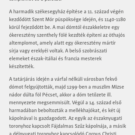
A harmadik székesegyház építése a 11. század végén
kezdődött Szent Mór püspöksége idején, és 1140-1180
körül fejeződött be. A mai dómtól északkeletre egy
ókeresztény szenthely fölé kezdték építeni az öthajós
altemplomot, amely alatt egy ókeresztény mártír
sírja vagy ereklyéi voltak. A belső szobrászati
elemeket észak-itáliai és francia mesterek
készítették.
A tatárjárás idején a várfal nélküli városban fekvő
dómot felgyújtották, majd 1299-ben a muszlim Mizse
nádor dúlta föl Pécset, akkor a dóm tetőzete ill.
mennyezete megsemmisült. Végül a 14. század első
harmadában beboltozták a mellékhajókat, és két új
kápolnával is gazdagodott. Az egyik az északnyugati
toronyhoz kapcsolt Fájdalmas Szűz kápolnája, a másik
a délnyugati toronyhoz kapcsolódó Corpus Christi