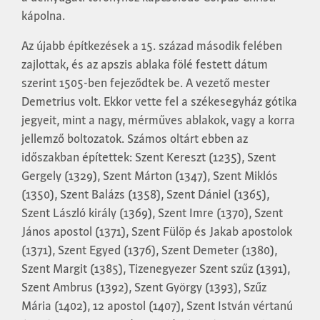
kápolna.
Az újabb építkezések a 15. század második felében
zajlottak, és az apszis ablaka fölé festett dátum
szerint 1505-ben fejeződtek be. A vezető mester
Demetrius volt. Ekkor vette fel a székesegyház gótika
jegyeit, mint a nagy, mérműves ablakok, vagy a korra
jellemző boltozatok. Számos oltárt ebben az
időszakban építettek: Szent Kereszt (1235), Szent
Gergely (1329), Szent Márton (1347), Szent Miklós
(1350), Szent Balázs (1358), Szent Dániel (1365),
Szent László király (1369), Szent Imre (1370), Szent
János apostol (1371), Szent Fülöp és Jakab apostolok
(1371), Szent Egyed (1376), Szent Demeter (1380),
Szent Margit (1385), Tizenegyezer Szent szűz (1391),
Szent Ambrus (1392), Szent György (1393), Szűz
Mária (1402), 12 apostol (1407), Szent István vértanú