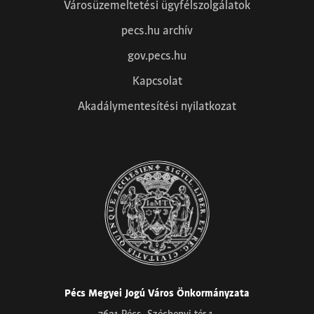
Városüzemeltetési ügyfélszolgálatok
pecs.hu archív
gov.pecs.hu
Kapcsolat
Akadálymentesítési nyilatkozat
Pécs Megyei Jogú Város Önkormányzata