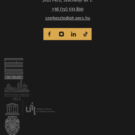
7621 Pécs, Széchenyi tér 1.
+36 (72) 533 800
szerkeszto@ph.pecs.hu