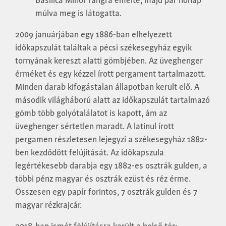
Basilica Minor rangra emelte, majd pár hónap
múlva meg is látogatta.
2009 januárjában egy 1886-ban elhelyezett
időkapszulát találtak a pécsi székesegyház egyik
tornyának kereszt alatti gömbjében. Az üveghenger
érméket és egy kézzel írott pergament tartalmazott.
Minden darab kifogástalan állapotban került elő. A
második világháború alatt az időkapszulát tartalmazó
gömb több golyótalálatot is kapott, ám az
üveghenger sértetlen maradt. A latinul írott
pergamen részletesen lejegyzi a székesegyház 1882-
ben kezdődött felújítását. Az időkapszula
legértékesebb darabja egy 1882-es osztrák gulden, a
többi pénz magyar és osztrák ezüst és réz érme.
Összesen egy papír forintos, 7 osztrák gulden és 7
magyar rézkrajcár.