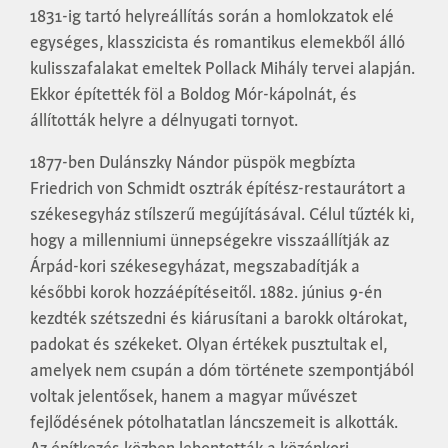
1831-ig tartó helyreállítás során a homlokzatok elé
egységes, klasszicista és romantikus elemekből álló
kulisszafalakat emeltek Pollack Mihály tervei alapján.
Ekkor építették föl a Boldog Mór-kápolnát, és
állították helyre a délnyugati tornyot.
1877-ben Dulánszky Nándor püspök megbízta
Friedrich von Schmidt osztrák építész-restaurátort a
székesegyház stílszerű megújításával. Célul tűzték ki,
hogy a millenniumi ünnepségekre visszaállítják az
Árpád-kori székesegyházat, megszabadítják a
későbbi korok hozzáépítéseitől. 1882. június 9-én
kezdték szétszedni és kiárusítani a barokk oltárokat,
padokat és székeket. Olyan értékek pusztultak el,
amelyek nem csupán a dóm története szempontjából
voltak jelentősek, hanem a magyar művészet
fejlődésének pótolhatatlan láncszemeit is alkották.