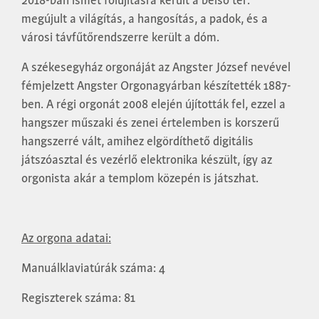
2018-ban ismét fölújításra került a belső tér:
megújult a világítás, a hangosítás, a padok, és a
városi távfűtőrendszerre került a dóm.
A székesegyház orgonáját az Angster József nevével
fémjelzett Angster Orgonagyárban készítették 1887-
ben. A régi orgonát 2008 elején újították fel, ezzel a
hangszer műszaki és zenei értelemben is korszerű
hangszerré vált, amihez elgördíthető digitális
játszóasztal és vezérlő elektronika készült, így az
orgonista akár a templom közepén is játszhat.
Az orgona adatai:
Manuálklaviatúrák száma: 4
Regiszterek száma: 81