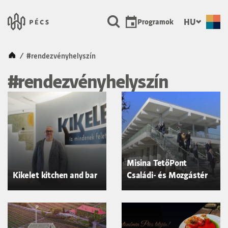
SKIP TO MAIN CONTENT
Városunk Pécs
HU
Programok
Kezdőlap
/
#rendezvényhelyszín
#rendezvényhelyszín
Misina TetőPont
Kikelet kitchen and bar
Családi- és Mozgástér