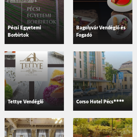
Pécsi Egyetemi
Bagolyvár Vendéglő és
Borbirtok
Fogadó
Tettye Vendéglő
Corso Hotel Pécs****