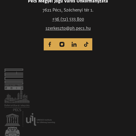
Pécs Megyei Jogú Város Önkormányzata
7621 Pécs, Széchenyi tér 1.
+36 (72) 533 800
szerkeszto@ph.pecs.hu