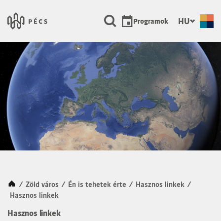
SKIP TO MAIN CONTENT
Városunk Pécs
HU
Programok
Kezdőlap
/
Zöld város
/
Én is tehetek érte
/
Hasznos linkek
/
Hasznos linkek
Hasznos linkek