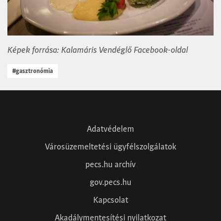
Képek forrása: Kalamáris Vendéglő Facebook-oldal
#gasztronómia
Adatvédelem
Városüzemeltetési ügyfélszolgálatok
pecs.hu archív
gov.pecs.hu
Kapcsolat
Akadálymentesítési nyilatkozat