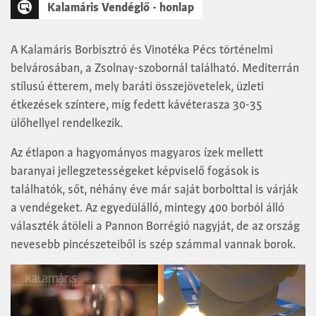
Kalamáris Vendéglő - honlap
A Kalamáris Borbisztró és Vinotéka Pécs történelmi
belvárosában, a Zsolnay-szobornál található. Mediterrán
stílusú étterem, mely baráti összejövetelek, üzleti
étkezések színtere, míg fedett kávéterasza 30-35
ülőhellyel rendelkezik.
Az étlapon a hagyományos magyaros ízek mellett
baranyai jellegzetességeket képviselő fogások is
találhatók, sőt, néhány éve már saját borbolttal is várják
a vendégeket. Az egyedülálló, mintegy 400 borból álló
választék átöleli a Pannon Borrégió nagyját, de az ország
nevesebb pincészeteiből is szép számmal vannak borok.