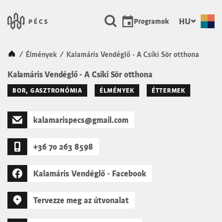
SKIP TO MAIN CONTENT
Városunk Pécs
HU
Programok
Kezdőlap
/
Élmények
/
Kalamáris Vendéglő - A Csíki Sör otthona
Kalamáris Vendéglő - A Csíki Sör otthona
BOR, GASZTRONÓMIA
ÉLMÉNYEK
ÉTTERMEK
kalamarispecs@gmail.com
+36 70 263 8598
Kalamáris Vendéglő - Facebook
Tervezze meg az útvonalat