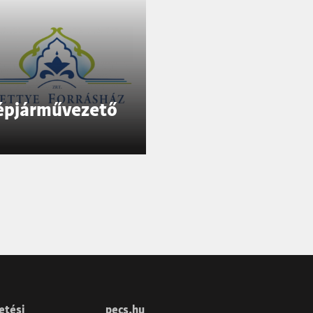
épjárművezető
etési
pecs.hu