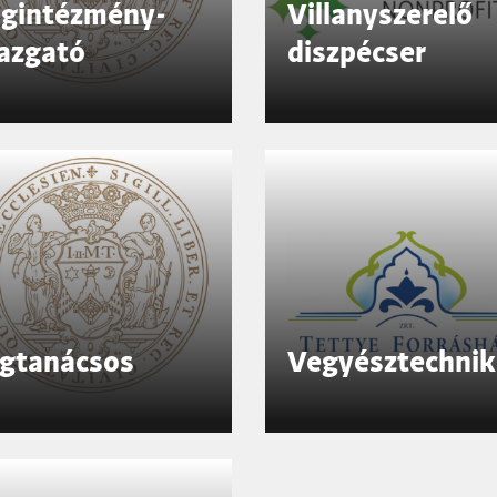
agintézmény-
Villanyszerelő
azgató
diszpécser
ogtanácsos
Vegyésztechnik