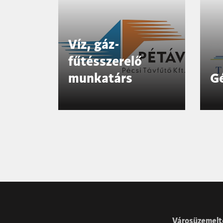
Víz, gáz-
fűtésszerelő
munkatárs
G
1
2
Következő »
Városüzemelt