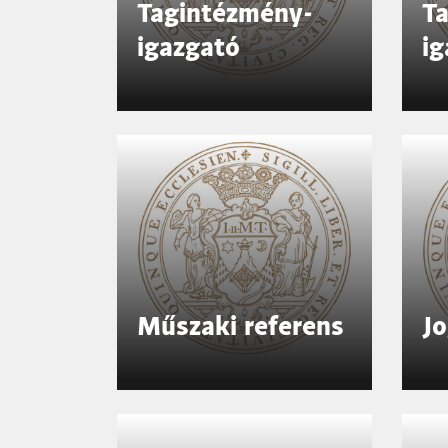
Tagintézmény-
T
igazgató
ig
Műszaki referens
J