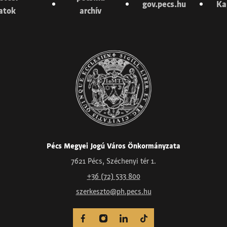
gov.pecs.hu
Ka
latok
archív
Pécs Megyei Jogú Város Önkormányzata
7621 Pécs, Széchenyi tér 1.
+36 (72) 533 800
szerkeszto@ph.pecs.hu