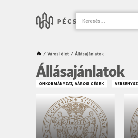
SKIP TO MAIN CONTENT
Városunk Pécs
Keresés
Kezdőlap
/
Városi élet
/
Állásajánlatok
Állásajánlatok
ÖNKORMÁNYZAT, VÁROSI CÉGEK
VERSENYSZ