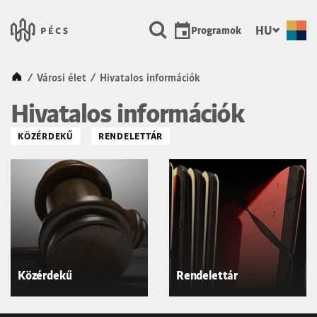
SKIP TO MAIN CONTENT
Városunk Pécs
HU
Programok
Kezdőlap
/
Városi élet
/
Hivatalos információk
Hivatalos információk
KÖZÉRDEKŰ
RENDELETTÁR
Közérdekű
Rendelettár