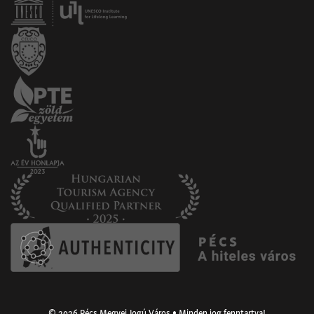
© 2026 Pécs Megyei Jogú Város • Minden jog fenntartva!