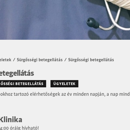
eletek
/
Sürgősségi betegellátás
/
Sürgősségi betegellátás
etegellátás
ŐSSÉGI BETEGELLÁTÁS
ÜGYELETEK
sokhoz tartozó elérhetőségek az év minden napján, a nap min
Klinika
:00 óráig hívható!