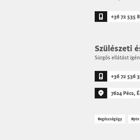
+36 72 535 
Szülészeti 
Sürgős ellátást igé
+36 72 536 
7624 Pécs, É
#egészségügy
#pte