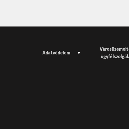
Városüzemelt
Adatvédelem
ügyfélszolgá