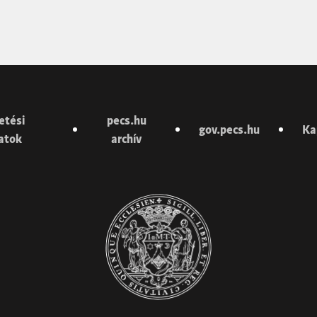
etési
pecs.hu
gov.pecs.hu
Ka
latok
archív