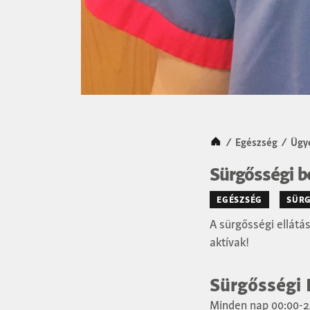
Kezdőlap
/
Egészség
/
Ügy
Sürgősségi b
EGÉSZSÉG
SÜRG
A sürgősségi ellátá
aktívak!
Sürgősségi 
Minden nap 00:00-24