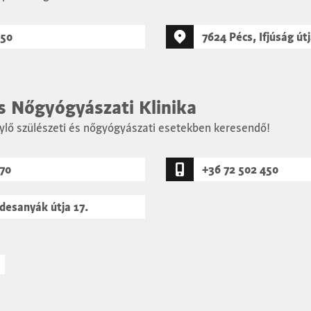
850
7624 Pécs, Ifjúság útj
és Nőgyógyászati Klinika
nylő szülészeti és nőgyógyászati esetekben keresendő!
370
+36 72 502 450
desanyák útja 17.