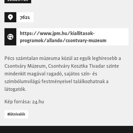
7621
https://www.jpm.hu/kiallitasok-
programok/allando/csontvary-muzeum
Pécs számtalan múzeuma közül az egyik leghíresebb a
Csontváry Múzeum, Csontváry Kosztka Tivadar szinte
mindenkit magával ragadó, sajátos szín- és
szimbólumvilágú festményeivel találkozhatnak a
látogatók.
Kép forrása: 24.hu
#látnivalók