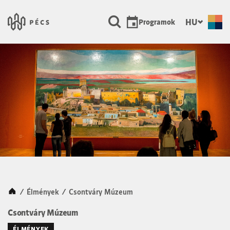
SKIP TO MAIN CONTENT
Városunk Pécs
HU
Programok
Kezdőlap
/
Élmények
/
Csontváry Múzeum
Csontváry Múzeum
ÉLMÉNYEK