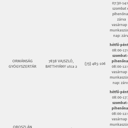
07:30-14:
szombat 
pihenőna
zárva
vasárnap 
munkaszün
nap: zár
hétfő-pént
08:00-17:
szombat 
ORMÁNSÁG
7838 VAJSZLÓ,
pihenőna
(73) 485-106
GYÓGYSZERTÁR
BATTHYÁNY utca 2
08:00-12:
vasárnap 
munkaszün
nap: zárv
hétfő-pént
08:00-17:
szombat 
pihenőna
08:00-12:
vasárnap 
munkaszün
OROSZLÁN