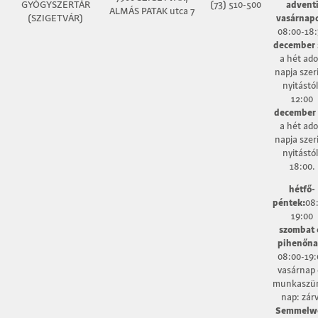
GYÓGYSZERTÁR
(73) 510-500
advent
ALMÁS PATAK utca 7
(SZIGETVÁR)
vasárnap
08:00-18:
december 
a hét ado
napja szeri
nyitástól
12:00
december 
a hét ado
napja szeri
nyitástól
18:00.
hétfő-
péntek:
08
19:00
szombat 
pihenőna
08:00-19:
vasárnap 
munkaszün
nap: zár
Semmelw