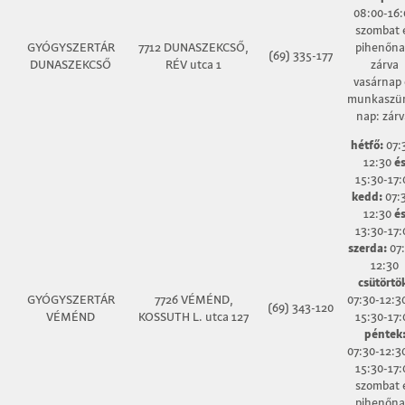
08:00-16:
szombat 
GYÓGYSZERTÁR
7712 DUNASZEKCSŐ,
pihenőna
(69) 335-177
DUNASZEKCSŐ
RÉV utca 1
zárva
vasárnap 
munkaszün
nap: zárv
hétfő:
07:
12:30
é
15:30-17:
kedd:
07:
12:30
é
13:30-17:
szerda:
07:
12:30
csütörtö
GYÓGYSZERTÁR
7726 VÉMÉND,
07:30-12:3
(69) 343-120
VÉMÉND
KOSSUTH L. utca 127
15:30-17:
péntek
07:30-12:3
15:30-17:
szombat 
pihenőna