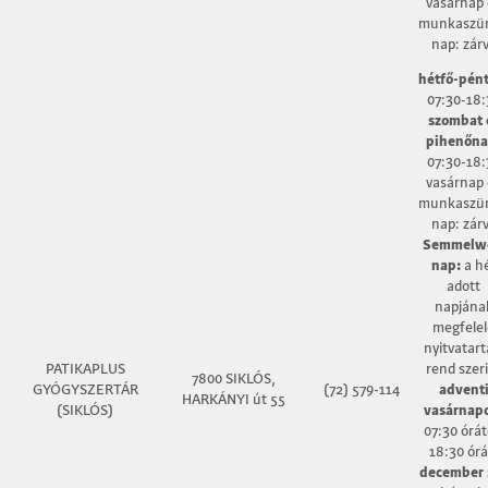
vasárnap 
munkaszün
nap: zár
hétfő-pént
07:30-18:
szombat 
pihenőna
07:30-18:
vasárnap 
munkaszün
nap: zár
Semmelw
nap:
a h
adott
napjána
megfelel
nyitvatart
PATIKAPLUS
rend szer
7800 SIKLÓS,
GYÓGYSZERTÁR
(72) 579-114
advent
HARKÁNYI út 55
(SIKLÓS)
vasárnap
07:30 órát
18:30 órá
december 