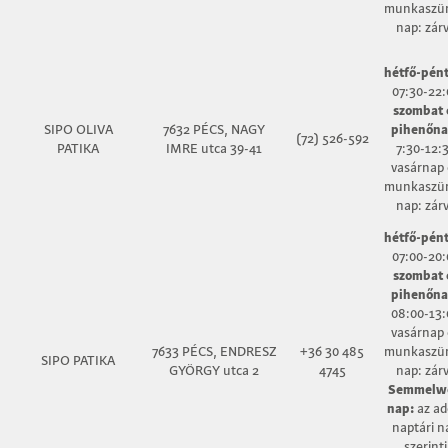
munkaszün
nap: zár
hétfő-pént
07:30-22:
szombat 
SIPO OLIVA
7632 PÉCS, NAGY
pihenőna
(72) 526-592
PATIKA
IMRE utca 39-41
7:30-12:
vasárnap 
munkaszün
nap: zár
hétfő-pént
07:00-20:
szombat 
pihenőna
08:00-13:
vasárnap 
7633 PÉCS, ENDRESZ
+36 30 485
munkaszün
SIPO PATIKA
GYÖRGY utca 2
4745
nap: zár
Semmelw
nap:
az ad
naptári n
szerinti