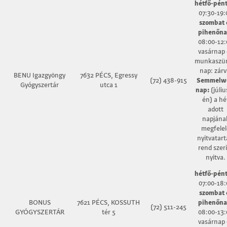
hétfő-pént
07:30-19:
szombat 
pihenőna
08:00-12:
vasárnap 
munkaszün
nap: zárv
BENU Igazgyöngy
7632 PÉCS, Egressy
(72) 438-915
Semmelw
Gyógyszertár
utca 1
nap:
(júliu
én) a hé
adott
napjána
megfelel
nyitvatart
rend szer
nyitva.
hétfő-pént
07:00-18:
szombat 
BONUS
7621 PÉCS, KOSSUTH
pihenőna
(72) 511-245
GYÓGYSZERTÁR
tér 5
08:00-13:
vasárnap 