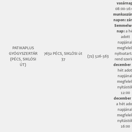
vasárna
08:00-16:
munkaszün
napon: zár
Semmelw
nap:
a h
adott
napjána
PATIKAPLUS
megfelel
GYÓGYSZERTÁR
7632 PÉCS, SIKLÓSI út
nyitvatart
(72) 526-563
(PÉCS, SIKLÓSI
37
rend szeri
ÚT)
december 
hét adot
napjána
megfelel
nyitástól
12:00
december 
a hét ado
napjána
megfelel
nyitástól
16:00