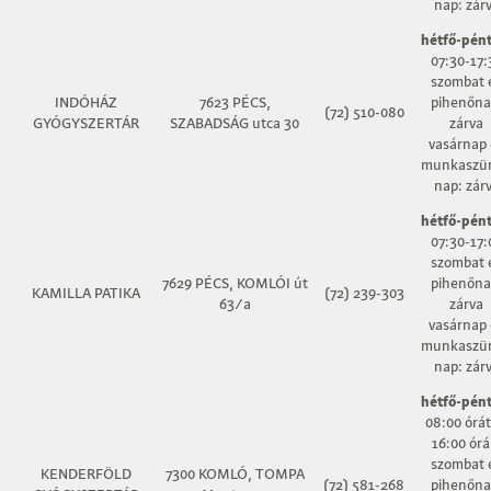
nap: zár
hétfő-pént
07:30-17:
szombat 
INDÓHÁZ
7623 PÉCS,
pihenőna
(72) 510-080
GYÓGYSZERTÁR
SZABADSÁG utca 30
zárva
vasárnap 
munkaszün
nap: zár
hétfő-pént
07:30-17:
szombat 
7629 PÉCS, KOMLÓI út
pihenőna
KAMILLA PATIKA
(72) 239-303
63/a
zárva
vasárnap 
munkaszün
nap: zár
hétfő-pént
08:00 órát
16:00 órá
szombat 
KENDERFÖLD
7300 KOMLÓ, TOMPA
(72) 581-268
pihenőna