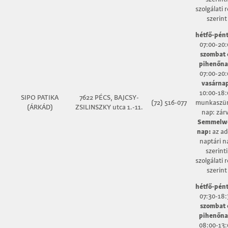
szolgálati 
szerint
hétfő-pént
07:00-20:
szombat 
pihenőna
07:00-20:
vasárna
10:00-18:
SIPO PATIKA
7622 PÉCS, BAJCSY-
(72) 516-077
munkaszün
(ÁRKÁD)
ZSILINSZKY utca 1.-11.
nap: zár
Semmelw
nap:
az ad
naptári n
szerinti
szolgálati 
szerint
hétfő-pént
07:30-18:
szombat 
pihenőna
08:00-13: