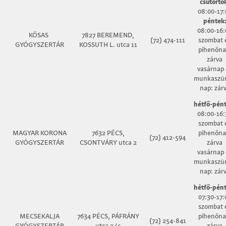
csütörtö
08:00-17:
péntek
08:00-16:
KŐSAS
7827 BEREMEND,
(72) 474-111
szombat 
GYÓGYSZERTÁR
KOSSUTH L. utca 11
pihenőna
zárva
vasárnap 
munkaszün
nap: zár
hétfő-pént
08:00-16:
szombat 
MAGYAR KORONA
7632 PÉCS,
pihenőna
(72) 412-594
GYÓGYSZERTÁR
CSONTVÁRY utca 2
zárva
vasárnap 
munkaszün
nap: zár
hétfő-pént
07:30-17:
szombat 
MECSEKALJA
7634 PÉCS, PÁFRÁNY
pihenőna
(72) 254-841
GYÓGYSZERTÁR
utca 2/c
zárva