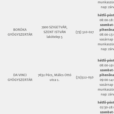
munkaszün
nap: zár
hétfő-pént
08:00-18:
szombat
7900 SZIGETVÁR,
BORÓKA
pihenőn
SZENT ISTVÁN
(73) 510-027
GYÓGYSZERTÁR
08:00-13:
lakótelep 5
vasárnap 
munkaszün
nap: zár
hétfő-pént
08:00-19:
szombat
DA VINCI
7632 Pécs, Málics Ottó
pihenőn
(72)512-050
GYÓGYSZERTÁR
utca 1.
09:00-14:
vasárnap 
munkaszün
nap: zár
hétfő-pént
07:30-18:
szombat 