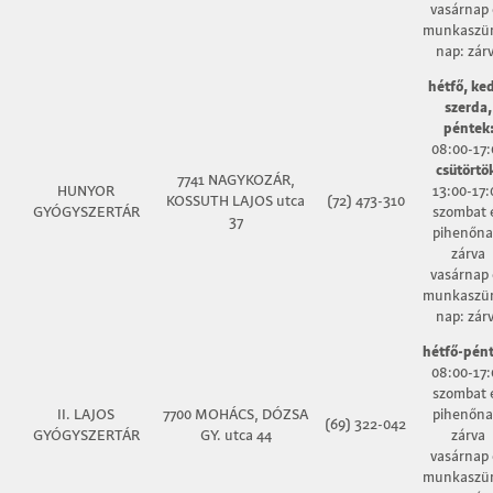
vasárnap 
munkaszün
nap: zár
hétfő, ke
szerda,
péntek
08:00-17:
csütörtö
7741 NAGYKOZÁR,
HUNYOR
13:00-17:
KOSSUTH LAJOS utca
(72) 473-310
GYÓGYSZERTÁR
szombat 
37
pihenőna
zárva
vasárnap 
munkaszün
nap: zár
hétfő-pént
08:00-17:
szombat 
II. LAJOS
7700 MOHÁCS, DÓZSA
pihenőna
(69) 322-042
GYÓGYSZERTÁR
GY. utca 44
zárva
vasárnap 
munkaszün