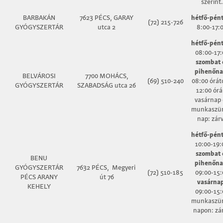
szerint.
BARBAKÁN
7623 PÉCS, GARAY
hétfő-pént
(72) 215-726
GYÓGYSZERTÁR
utca 2
8:00-17:
hétfő-pént
08:00-17:
szombat 
pihenőna
BELVÁROSI
7700 MOHÁCS,
(69) 510-240
08:00 órát
GYÓGYSZERTÁR
SZABADSÁG utca 26
12:00 órá
vasárnap 
munkaszün
nap: zár
hétfő-pént
10:00-19:
szombat 
BENU
pihenőna
GYÓGYSZERTÁR
7632 PÉCS, Megyeri
(72) 510-185
09:00-15:
PÉCS ARANY
út 76
vasárna
KEHELY
09:00-15:
munkaszün
napon: zá