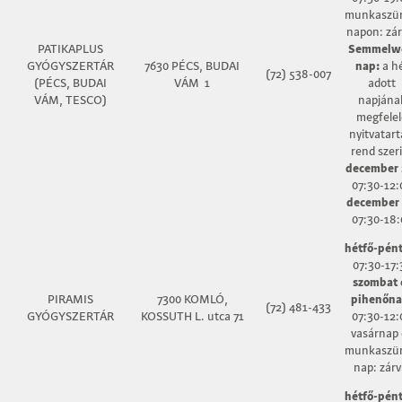
munkaszün
napon: zár
PATIKAPLUS
Semmelw
GYÓGYSZERTÁR
7630 PÉCS, BUDAI
nap:
a h
(72) 538-007
(PÉCS, BUDAI
VÁM 1
adott
VÁM, TESCO)
napjána
megfelel
nyitvatart
rend szer
december 
07:30-12:
december 
07:30-18:
hétfő-pént
07:30-17:
szombat 
PIRAMIS
7300 KOMLÓ,
pihenőna
(72) 481-433
GYÓGYSZERTÁR
KOSSUTH L. utca 71
07:30-12:
vasárnap 
munkaszün
nap: zárv
hétfő-pént