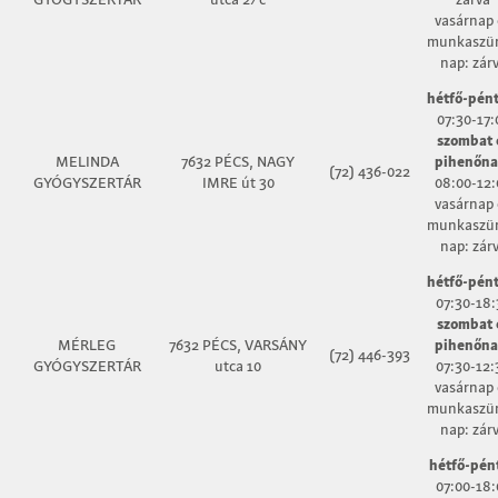
vasárnap 
munkaszün
nap: zár
hétfő-pént
07:30-17:
szombat 
MELINDA
7632 PÉCS, NAGY
pihenőna
(72) 436-022
GYÓGYSZERTÁR
IMRE út 30
08:00-12:
vasárnap 
munkaszün
nap: zár
hétfő-pént
07:30-18:
szombat 
MÉRLEG
7632 PÉCS, VARSÁNY
pihenőna
(72) 446-393
GYÓGYSZERTÁR
utca 10
07:30-12:
vasárnap 
munkaszün
nap: zár
hétfő-pén
07:00-18: