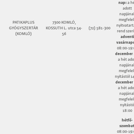
nap:
a h
adott
napjána
megfelel
PATIKAPLUS
7300 KOMLÓ,
nyitvatart
GYÓGYSZERTÁR
KOSSUTH L. utca 54-
(72) 581-300
rend szer
(KOMLÓ)
56
advent
vasárnap
08:00-19:
december 
a hét ado
napjána
megfelel
nyitástól 1
december 
a hét ado
napjána
megfelel
nyitástó
18:00
hétfő-
szombat
08:00-19: