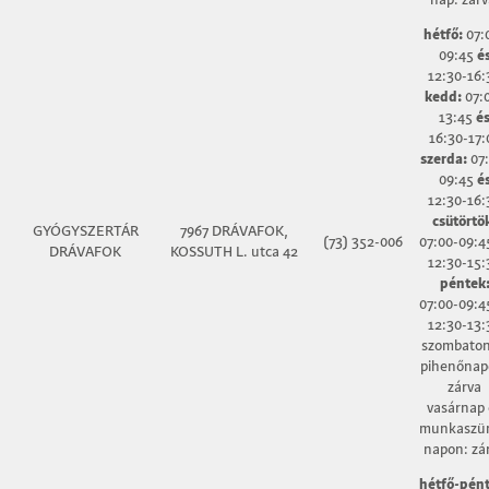
hétfő:
07:
09:45
é
12:30-16:
kedd:
07:
13:45
é
16:30-17:
szerda:
07:
09:45
é
12:30-16:
csütörtö
GYÓGYSZERTÁR
7967 DRÁVAFOK,
(73) 352-006
07:00-09:
DRÁVAFOK
KOSSUTH L. utca 42
12:30-15:
péntek
07:00-09:
12:30-13:
szombaton
pihenőnap
zárva
vasárnap 
munkaszün
napon: zá
hétfő-pént