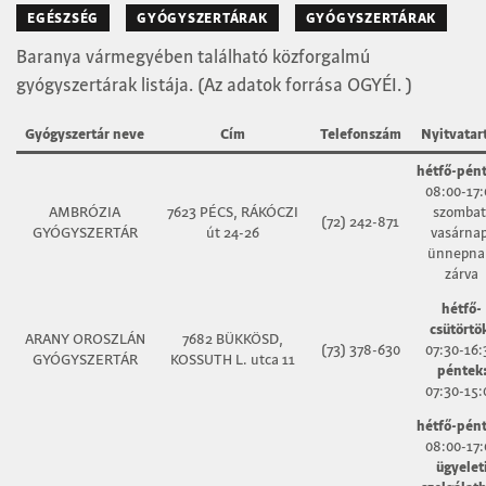
EGÉSZSÉG
GYÓGYSZERTÁRAK
GYÓGYSZERTÁRAK
Baranya vármegyében található közforgalmú
gyógyszertárak listája. (Az adatok forrása OGYÉI. )
Gyógyszertár neve
Cím
Telefonszám
Nyitvatar
hétfő-pént
08:00-17:
AMBRÓZIA
7623 PÉCS, RÁKÓCZI
szombat
(72) 242-871
GYÓGYSZERTÁR
út 24-26
vasárnap
ünnepna
zárva
hétfő-
csütörtö
ARANY OROSZLÁN
7682 BÜKKÖSD,
(73) 378-630
07:30-16:
GYÓGYSZERTÁR
KOSSUTH L. utca 11
péntek
07:30-15:
hétfő-pént
08:00-17:
ügyelet