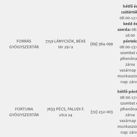
hétfő é
csütörtö
08:00-12:
kedd é
szerda:
08:
16:00
FORRÁS
7759 LÁNYCSÓK, BÉKE
péntek
(69) 364-099
GYÓGYSZERTÁR
tér 29/a
08:00-13:
szombat 
pihenőna
zárva
vasárnap 
munkaszün
nap: zárv
hétfő-pént
08:00-17:
szombat 
FORTUNA
7633 PÉCS, FALUDI F.
pihenőna
(72) 252-003
GYÓGYSZERTÁR
utca 24
zárva
vasárnap 
munkaszün
nap: zárv