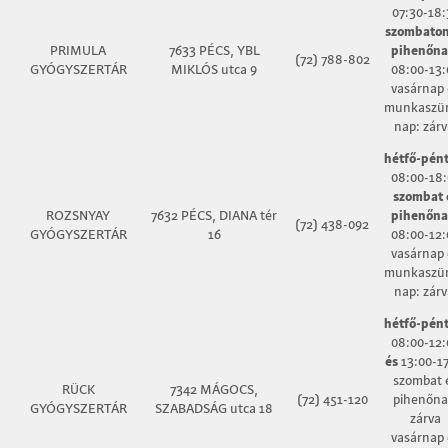
07:30-18:
szombaton
PRIMULA
7633 PÉCS, YBL
pihenőna
(72) 788-802
GYÓGYSZERTÁR
MIKLÓS utca 9
08:00-13:
vasárnap 
munkaszün
nap: zárv
hétfő-pént
08:00-18:
szombat 
ROZSNYAY
7632 PÉCS, DIANA tér
pihenőna
(72) 438-092
GYÓGYSZERTÁR
16
08:00-12:
vasárnap 
munkaszün
nap: zárv
hétfő-pént
08:00-12:
és
13:00-1
szombat 
RÜCK
7342 MÁGOCS,
(72) 451-120
pihenőna
GYÓGYSZERTÁR
SZABADSÁG utca 18
zárva
vasárnap 