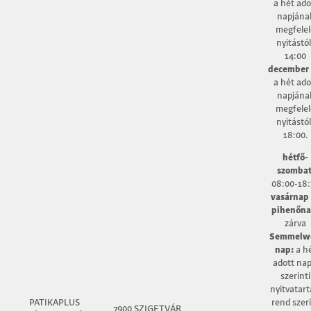
a hét ado
napjána
megfelel
nyitástól
14:00
december 
a hét ado
napjána
megfelel
nyitástól
18:00.
hétfő-
szombat
08:00-18:
vasárnap
pihenőna
zárva
Semmelw
nap:
a h
adott nap
szerinti
nyitvatart
PATIKAPLUS
rend szer
7900 SZIGETVÁR,