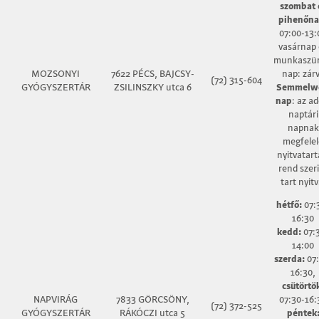
szombat 
pihenőna
07:00-13:
vasárnap 
munkaszün
MOZSONYI
7622 PÉCS, BAJCSY-
nap: zár
(72) 315-604
GYÓGYSZERTÁR
ZSILINSZKY utca 6
Semmelw
nap
: az ad
naptári
napnak
megfelel
nyitvatart
rend szer
tart nyitv
hétfő:
07:
16:30
kedd:
07:
14:00
szerda:
07
16:30,
csütörtö
NAPVIRÁG
7833 GÖRCSÖNY,
07:30-16:
(72) 372-525
GYÓGYSZERTÁR
RÁKÓCZI utca 5
péntek