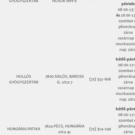
GYÓGYSZERTÁR
HŐSÖK tere 8
péntek
08:00-13:
és
16:00-17
szombat 
pihenőna
zárva
vasárnap 
munkaszün
nap: zár
hétfő-pént
08:00-17:
szombat 
HOLLÓS
7800 SIKLÓS, BAROSS
pihenőna
(72) 351-606
GYÓGYSZERTÁR
G. utca 7
zárva
vasárnap 
munkaszün
nap: zár
hétfő-pént
08:00-17:
szombat 
7624 PÉCS, HUNGÁRIA
pihenőna
HUNGÁRIA PATIKA
(72) 314-249
utca 41
zárva