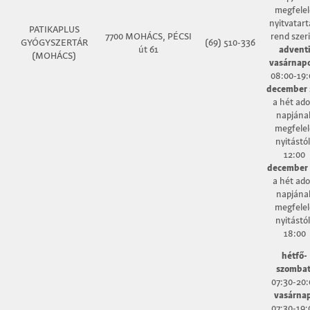
megfelel
nyitvatart
PATIKAPLUS
7700 MOHÁCS, PÉCSI
rend szer
GYÓGYSZERTÁR
(69) 510-336
út 61
advent
(MOHÁCS)
vasárnap
08:00-19:
december 
a hét ado
napjána
megfelel
nyitástól
12:00
december 
a hét ado
napjána
megfelel
nyitástól
18:00
hétfő-
szombat
07:30-20:
vasárna
07:30-19: