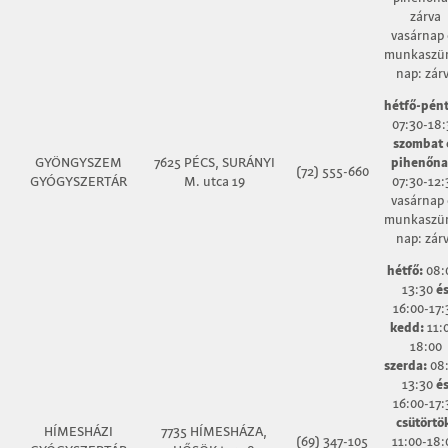
zárva
vasárnap 
munkaszün
nap: zár
hétfő-pént
07:30-18:
szombat 
GYÖNGYSZEM
7625 PÉCS, SURÁNYI
pihenőna
(72) 555-660
GYÓGYSZERTÁR
M. utca 19
07:30-12:
vasárnap 
munkaszün
nap: zár
hétfő:
08:
13:30
é
16:00-17:
kedd:
11:
18:00
szerda:
08:
13:30
é
16:00-17:
csütörtö
HÍMESHÁZI
7735 HÍMESHÁZA,
(69) 347-105
11:00-18: