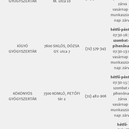
GYÓGYSZERTÁR
M. utca 10
zárva
vasárnap 
munkaszün
nap: zár
hétfő-pént
07:30-18:
szombat 
KÍGYÓ
7800 SIKLÓS, DÓZSA
pihenőna
(72) 579-343
GYÓGYSZERTÁR
GY. utca 7
07:30-13:
vasárnap 
munkaszün
nap: zár
hétfő-pént
07:30-15:
szombat 
KÖKÖNYÖS
7300 KOMLÓ, PETŐFI
pihenőna
(72) 482-906
GYÓGYSZERTÁR
tér 2
zárva
vasárnap 
munkaszün
nap: zár
hétfő-