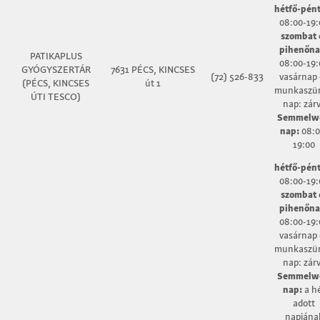
hétfő-pént
08:00-19:
szombat 
pihenőna
PATIKAPLUS
08:00-19:
GYÓGYSZERTÁR
7631 PÉCS, KINCSES
(72) 526-833
vasárnap 
(PÉCS, KINCSES
út 1
munkaszün
ÚTI TESCO)
nap: zár
Semmelw
nap:
08:0
19:00
hétfő-pént
08:00-19:
szombat 
pihenőna
08:00-19:
vasárnap 
munkaszün
nap: zár
Semmelw
nap:
a h
adott
napjána