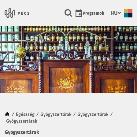
SKIP TO MAIN CONTENT
Városunk Pécs
HU
Programok
Kezdőlap
/
Egészség
/
Gyógyszertárak
/
Gyógyszertárak
/
Gyógyszertárak
Gyógyszertárak