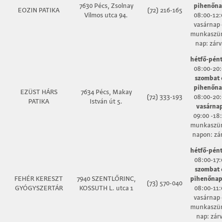
7630 Pécs, Zsolnay
pihenőna
EOZIN PATIKA
(72) 216-165
Vilmos utca 94.
08:00-12:
vasárnap 
munkaszün
nap: zárv
hétfő-pént
08:00-20:
szombat 
pihenőna
EZÜST HÁRS
7634 Pécs, Makay
(72) 333-193
08:00-20:
PATIKA
István út 5.
vasárna
09:00 -18
munkaszün
napon: zá
hétfő-pént
08:00-17:
szombat 
FEHÉR KERESZT
7940 SZENTLŐRINC,
pihenőnap
(73) 570-040
GYÓGYSZERTÁR
KOSSUTH L. utca 1
08:00-11:
vasárnap 
munkaszün
nap: zár