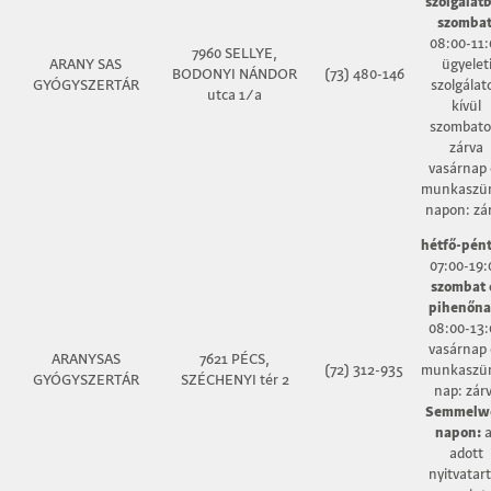
szolgálat
szombat
08:00-11:
7960 SELLYE,
ARANY SAS
ügyelet
BODONYI NÁNDOR
(73) 480-146
GYÓGYSZERTÁR
szolgálat
utca 1/a
kívül
szombato
zárva
vasárnap 
munkaszün
napon: zá
hétfő-pént
07:00-19:
szombat 
pihenőna
08:00-13:
vasárnap 
ARANYSAS
7621 PÉCS,
(72) 312-935
munkaszün
GYÓGYSZERTÁR
SZÉCHENYI tér 2
nap: zár
Semmelw
napon:
a
adott
nyitvatar