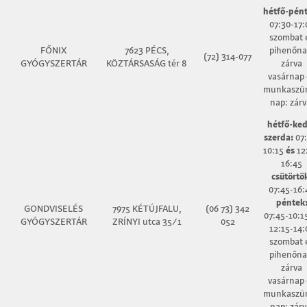
hétfő-pént
07:30-17:
szombat 
FŐNIX
7623 PÉCS,
pihenőna
(72) 314-077
GYÓGYSZERTÁR
KÖZTÁRSASÁG tér 8
zárva
vasárnap 
munkaszün
nap: zárv
hétfő-ke
szerda:
07:
10:15
és
12
16:45
csütörtö
07:45-16:
péntek
GONDVISELÉS
7975 KÉTÚJFALU,
(06 73) 342
07:45-10:1
GYÓGYSZERTÁR
ZRÍNYI utca 35/1
052
12:15-14:
szombat 
pihenőna
zárva
vasárnap 
munkaszün
nap: zárv