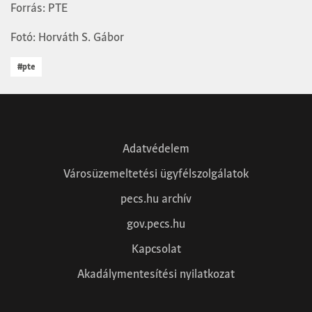
Forrás: PTE
Fotó: Horváth S. Gábor
#pte
Adatvédelem
Városüzemeltetési ügyfélszolgálatok
pecs.hu archív
gov.pecs.hu
Kapcsolat
Akadálymentesítési nyilatkozat