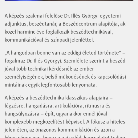
A képzés szakmai felelőse Dr. Illés Györgyi egyetemi
adjunktus, beszédtanár, a Beszédcentrum alapítója, aki
közel harminc éve foglalkozik beszédtechnikával,
kommunikációval és színpadi jelenléttel.
„A hangodban benne van az eddigi életed története” –
fogalmaz Dr. Illés Györgyi. Szemlélete szerint a beszéd
jóval több technikai kérdésnél: az ember
személyiségének, belső működésének és kapcsolódási
mintáinak egyik legfontosabb lenyomata.
A képzés a beszédtechnika klasszikus alapjaira –
légzésre, hangadásra, artikulációra, ritmusra és
hangsúlyozásra – épít, ugyanakkor ennél jóval
komplexebb megközelítést képvisel. A fókusz a hiteles
jelenléten, az önazonos kommunikáción és azon a
képességen van, hogy valaki valódi kapcsolatot tudjon