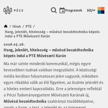
SKIP TO MAIN CONTENT
Városunk Pécs
HU
Programok
Kezdőlap
/
Hírek
/
PTE
/
Hang, jelenlét, hitelesség – művészi beszédtechnika képzés
indul a PTE Művészeti Karán
2026.05.26.
Hang, jelenlét, hitelesség – művészi beszédtechnika
képzés indul a PTE Művészeti Karán
Ma már szinte mindenki kommunikál, mégis egyre
kevesebben tudnak valóban megszólalni. A közösségi
média korában folyamatosan jelen vagyunk, miközben
egyre ritkábbá válik az élő figyelem, az őszinte jelenlét és
a hiteles emberi kapcsolódás. Erre a jelenségre reflektál
a Pécsi Tudományegyetem Művészeti Karának új,
Művészi beszédtechnika
szakirányú továbbképzése,
amely a hang, a test, a jelenlét és az önismeret