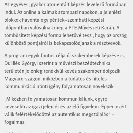
Az egyéves, gyakorlatorientált képzés levelező formában
indul. Az online alkalmak szombati napokon, a jelenléti
blokkok havonta egy péntek–szombati képzési
időpontban valósulnak meg a PTE Művészeti Karán. A
tömbösített képzési forma lehetővé teszi, hogy az ország
különböző pontjairól is bekapcsolódjanak a résztvevők.
A program egyik fontos célja új szakemberek képzése is.
Dr. Illés Györgyi szerint a művészi beszédtechnika
területén jelenleg rendkívül kevés szakember dolgozik
Magyarországon, miközben a tudatos és hiteles
kommunikáció iránti igény folyamatosan növekszik.
„Miközben folyamatosan kommunikálunk, egyre
kevesebb az igazi jelenlét és az élő figyelem. Éppen ezért
válik felértékelődötté az autentikus megszólalás” –
fogalmaz.