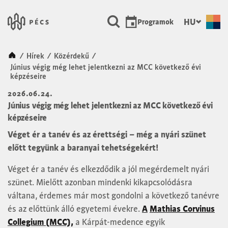
SKIP TO MAIN CONTENT
Városunk Pécs
HU
Programok
Kezdőlap
/
Hírek
/
Közérdekű
/
Június végig még lehet jelentkezni az MCC következő évi
képzéseire
2026.06.24.
Június végig még lehet jelentkezni az MCC következő évi
képzéseire
Véget ér a tanév és az érettségi – még a nyári szünet
előtt tegyünk a baranyai tehetségekért!
Véget ér a tanév és elkezdődik a jól megérdemelt nyári
szünet. Mielőtt azonban mindenki kikapcsolódásra
váltana, érdemes már most gondolni a következő tanévre
és az előttünk álló egyetemi évekre.
A
Mathias Corvinus
Collegium (MCC),
a Kárpát-medence egyik