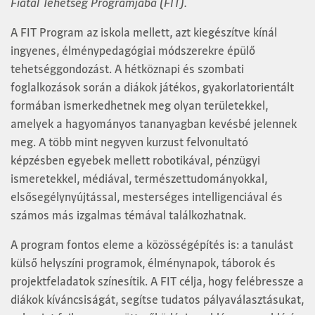
Fiatal Tehetség Programjába (FIT).
A FIT Program az iskola mellett, azt kiegészítve kínál
ingyenes, élménypedagógiai módszerekre épülő
tehetséggondozást. A hétköznapi és szombati
foglalkozások során a diákok játékos, gyakorlatorientált
formában ismerkedhetnek meg olyan területekkel,
amelyek a hagyományos tananyagban kevésbé jelennek
meg. A több mint negyven kurzust felvonultató
képzésben egyebek mellett robotikával, pénzügyi
ismeretekkel, médiával, természettudományokkal,
elsősegélynyújtással, mesterséges intelligenciával és
számos más izgalmas témával találkozhatnak.
A program fontos eleme a közösségépítés is: a tanulást
külső helyszíni programok, élménynapok, táborok és
projektfeladatok színesítik. A FIT célja, hogy felébressze a
diákok kíváncsiságát, segítse tudatos pályaválasztásukat,