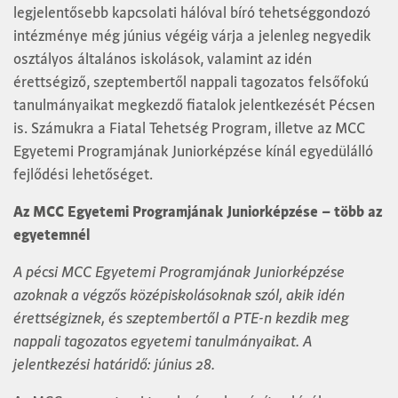
legjelentősebb kapcsolati hálóval bíró tehetséggondozó
intézménye még június végéig várja a jelenleg negyedik
osztályos általános iskolások, valamint az idén
érettségiző, szeptembertől nappali tagozatos felsőfokú
tanulmányaikat megkezdő fiatalok jelentkezését Pécsen
is. Számukra a Fiatal Tehetség Program, illetve az MCC
Egyetemi Programjának Juniorképzése kínál egyedülálló
fejlődési lehetőséget.
Az MCC Egyetemi Programjának Juniorképzése
– több az
egyetemnél
A pécsi MCC Egyetemi Programjának Juniorképzése
azoknak a végzős középiskolásoknak szól, akik idén
érettségiznek, és szeptembertől a PTE-n kezdik meg
nappali tagozatos egyetemi tanulmányaikat. A
jelentkezési határidő: június 28.