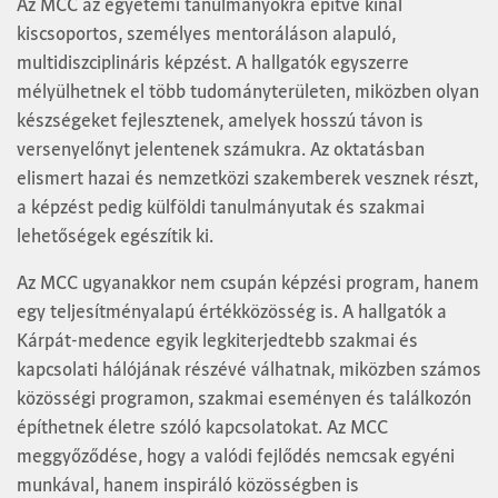
Az MCC az egyetemi tanulmányokra építve kínál
kiscsoportos, személyes mentoráláson alapuló,
multidiszciplináris képzést. A hallgatók egyszerre
mélyülhetnek el több tudományterületen, miközben olyan
készségeket fejlesztenek, amelyek hosszú távon is
versenyelőnyt jelentenek számukra. Az oktatásban
elismert hazai és nemzetközi szakemberek vesznek részt,
a képzést pedig külföldi tanulmányutak és szakmai
lehetőségek egészítik ki.
Az MCC ugyanakkor nem csupán képzési program, hanem
egy teljesítményalapú értékközösség is. A hallgatók a
Kárpát-medence egyik legkiterjedtebb szakmai és
kapcsolati hálójának részévé válhatnak, miközben számos
közösségi programon, szakmai eseményen és találkozón
építhetnek életre szóló kapcsolatokat. Az MCC
meggyőződése, hogy a valódi fejlődés nemcsak egyéni
munkával, hanem inspiráló közösségben is