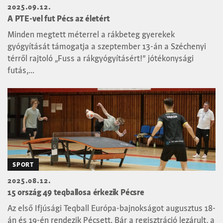
2025.09.12.
A PTE-vel fut Pécs az életért
Minden megtett méterrel a rákbeteg gyerekek
gyógyítását támogatja a szeptember 13-án a Széchenyi
térről rajtoló „Fuss a rákgyógyításért!” jótékonysági
futás,...
SPORT
2025.08.12.
15 ország 49 teqballosa érkezik Pécsre
Az első Ifjúsági Teqball Európa-bajnokságot augusztus 18-
án és 19-én rendezik Pécsett. Bár a regisztráció lezárult, a