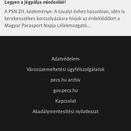
Legyen a jégpálya mindenkié!
A PSN Zrt. közleménye: A tavalyi évhez hasonlóan, idén is
kerekesszékes korcsolyázásra hívjuk az érdeklődőket a
Magyar Parasport Napja Lélekmozgató...
« Előző
1
2
3
4
5
6
…
9
Következő »
Adatvédelem
Városüzemeltetési ügyfélszolgálatok
pecs.hu archív
gov.pecs.hu
Kapcsolat
Akadálymentesítési nyilatkozat