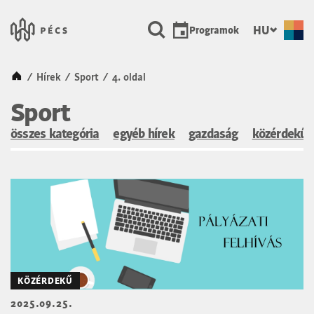
SKIP TO MAIN CONTENT
Városunk Pécs
HU
Programok
Kezdőlap
/
Hírek
/
Sport
/
4. oldal
Sport
összes kategória
egyéb hírek
gazdaság
közérdekű
KÖZÉRDEKŰ
2025.09.25.