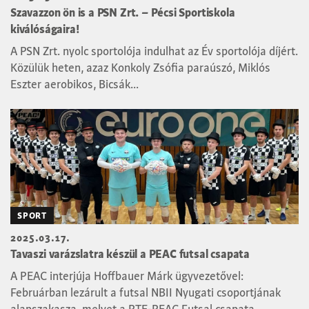
Szavazzon ön is a PSN Zrt. – Pécsi Sportiskola
kiválóságaira!
A PSN Zrt. nyolc sportolója indulhat az Év sportolója díjért.
Közülük heten, azaz Konkoly Zsófia paraúszó, Miklós
Eszter aerobikos, Bicsák...
SPORT
2025.03.17.
Tavaszi varázslatra készül a PEAC futsal csapata
A PEAC interjúja Hoffbauer Márk ügyvezetővel:
Februárban lezárult a futsal NBII Nyugati csoportjának
alapszakasza, melyet a PTE-PEAC Futsal csapata