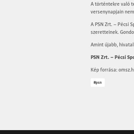
A történtekre való t
versenynapjain nem
A PSN Zrt. – Pécsi S
szeretteinek. Gondol
Amint újabb, hivata
PSN Zrt. – Pécsi Sp
Kép forrása: omsz.
#psn