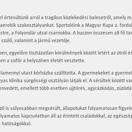
 értesültünk arról a tragikus közlekedési balesetről, amely m
 aerobik szakosztályunkat. Sportolóink a Magyar Kupa 2. fordul
tre, a Folyondár utcai csarnokba. A buszon összesen 28 fő tar
 szülő, valamint a jármű vezetője.
en, egyelőre tisztázatlan körülmények között letért az útról é
n a sofőr a helyszínen életét vesztette.
lamennyi utast kórházba szállította. A gyermekeket a gyermek
yas klinika sürgősségi osztályán látják el. A sérültek között v
nvedett, emellett több esetben ujjtörés, agyrázkódás, zúzódás
ző is súlyosabban megsérült, állapotukat folyamatosan figyel
olyamatos kapcsolatban áll az érintett családokkal, az egészsé
a hatóságokkal.