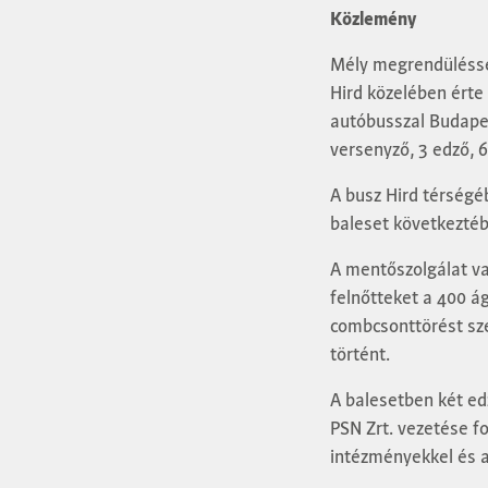
Közlemény
Mély megrendüléssel
Hird közelében érte
autóbusszal Budapes
versenyző, 3 edző, 6
A busz Hird térségéb
baleset következtébe
A mentőszolgálat va
felnőtteket a 400 ág
combcsonttörést sze
történt.
A balesetben két ed
PSN Zrt. vezetése f
intézményekkel és 