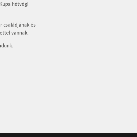
 Kupa hétvégi
őr családjának és
ettel vannak.
adunk.