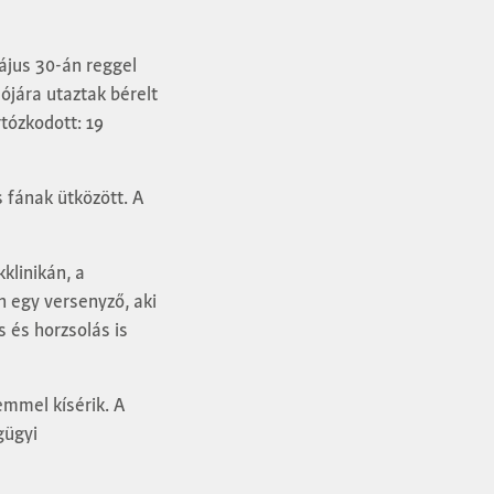
ájus 30-án reggel
ójára utaztak bérelt
tózkodott: 19
s fának ütközött. A
klinikán, a
an egy versenyző, aki
 és horzsolás is
emmel kísérik. A
gügyi