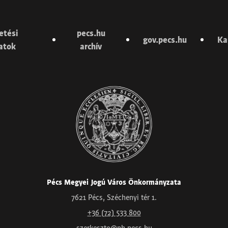
etési
pecs.hu
gov.pecs.hu
Ka
latok
archív
Pécs Megyei Jogú Város Önkormányzata
7621 Pécs, Széchenyi tér 1.
+36 (72) 533 800
szerkeszto@ph.pecs.hu