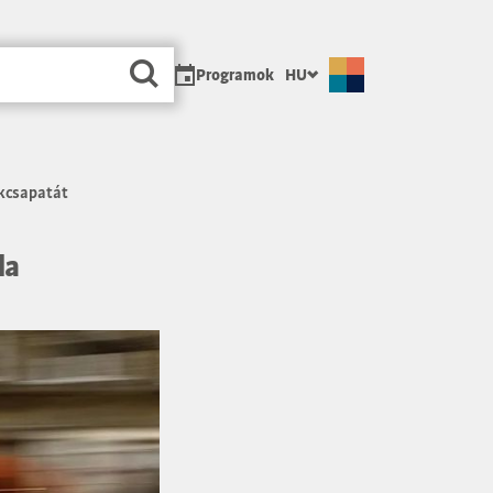
Programok
HU
ikcsapatát
la