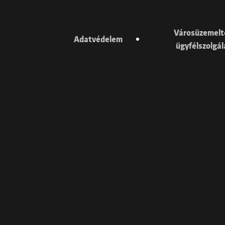
Városüzemelt
Adatvédelem
ügyfélszolgá