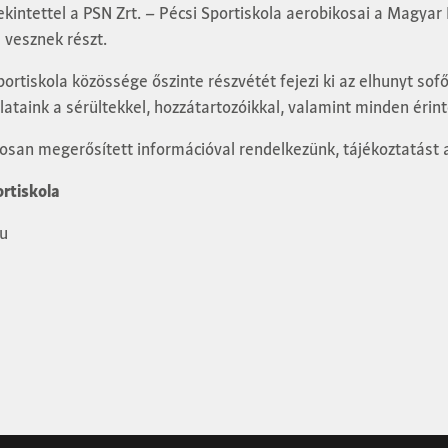
ekintettel a PSN Zrt. – Pécsi Sportiskola aerobikosai a Magyar
 vesznek részt.
portiskola közössége őszinte részvétét fejezi ki az elhunyt sof
ataink a sérültekkel, hozzátartozóikkal, valamint minden érint
losan megerősített információval rendelkezünk, tájékoztatást 
ortiskola
hu