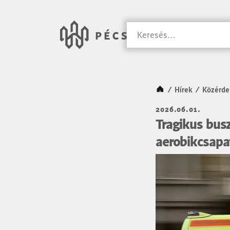
SKIP TO MAIN CONTENT
Városunk Pécs
Keresés
Kezdőlap
/
Hírek
/
Közérde
2026.06.01.
Tragikus busz
aerobikcsapa