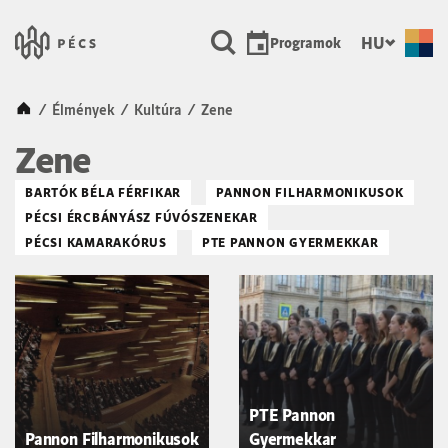
SKIP TO MAIN CONTENT
Városunk Pécs
HU
Programok
Kezdőlap
/
Élmények
/
Kultúra
/
Zene
Zene
BARTÓK BÉLA FÉRFIKAR
PANNON FILHARMONIKUSOK
PÉCSI ÉRCBÁNYÁSZ FÚVÓSZENEKAR
PÉCSI KAMARAKÓRUS
PTE PANNON GYERMEKKAR
PTE Pannon
Pannon Filharmonikusok
Gyermekkar