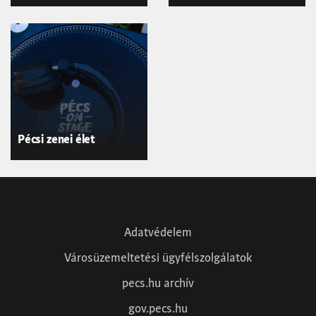
Pécsi zenei élet
Adatvédelem
Városüzemeltetési ügyfélszolgálatok
pecs.hu archív
gov.pecs.hu