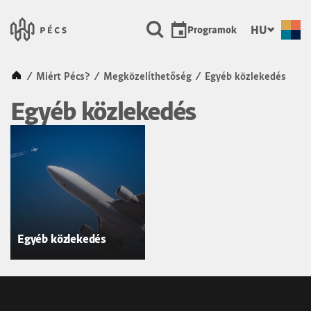
SKIP TO MAIN CONTENT
Városunk Pécs
HU
Programok
Kezdőlap
/
Miért Pécs?
/
Megközelíthetőség
/
Egyéb közlekedés
Egyéb közlekedés
Egyéb közlekedés