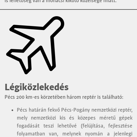
is lehetőség van a mohácsi kikötő közelsége miatt.
Légiközlekedés
Pécs 200 km-es körzetében három reptér is található:
Pécs határán fekvő Pécs-Pogány nemzetközi reptér,
mely nemzetközi kis és közepes méretű gépek
fogadását teszi lehetővé (felújítása, fejlesztése
folyamatban van, melynek nyomán a jelenlegi