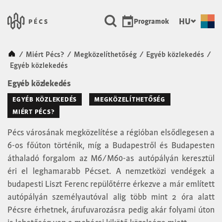
SKIP TO MAIN CONTENT
Városunk Pécs
HU
Programok
Kezdőlap
/
Miért Pécs?
/
Megközelíthetőség
/
Egyéb közlekedés
/
Egyéb közlekedés
Egyéb közlekedés
EGYÉB KÖZLEKEDÉS
MEGKÖZELÍTHETŐSÉG
MIÉRT PÉCS?
Pécs városának megközelítése a régióban elsődlegesen a
6-os főúton történik, míg a Budapestről és Budapesten
áthaladó forgalom az M6/M60-as autópályán keresztül
éri el leghamarabb Pécset. A nemzetközi vendégek a
budapesti Liszt Ferenc repülőtérre érkezve a már említett
autópályán személyautóval alig több mint 2 óra alatt
Pécsre érhetnek, árufuvarozásra pedig akár folyami úton