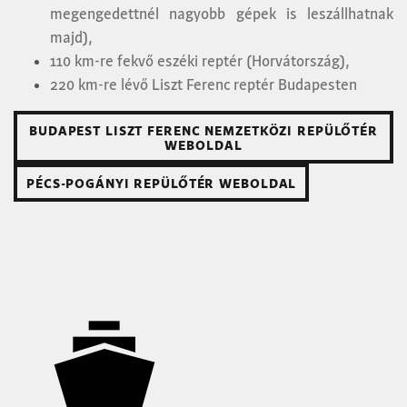
megengedettnél nagyobb gépek is leszállhatnak
majd),
110 km-re fekvő eszéki reptér (Horvátország),
220 km-re lévő Liszt Ferenc reptér Budapesten
BUDAPEST LISZT FERENC NEMZETKÖZI REPÜLŐTÉR
WEBOLDAL
PÉCS-POGÁNYI REPÜLŐTÉR WEBOLDAL