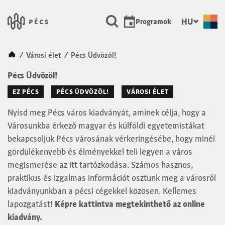
SKIP TO MAIN CONTENT
Városunk Pécs
HU
Programok
Kezdőlap
/
Városi élet
/
Pécs Üdvözöl!
Pécs Üdvözöl!
EZ PÉCS
PÉCS ÜDVÖZÖL!
VÁROSI ÉLET
Nyisd meg Pécs város kiadványát, aminek célja, hogy a
Városunkba érkező magyar és külföldi egyetemistákat
bekapcsoljuk Pécs városának vérkeringésébe, hogy minél
gördülékenyebb és élményekkel teli legyen a város
megismerése az itt tartózkodása. Számos hasznos,
praktikus és izgalmas információt osztunk meg a városról
kiadványunkban a pécsi cégekkel közösen. Kellemes
lapozgatást!
Képre kattintva megtekinthető az online
kiadvány.