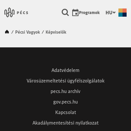
SKIP TO MAIN CONTENT
Városunk Pécs
HU
Programok
Kezdőlap
/
Pécsi Vagyok
/
Képviselők
Képviselők
Adatvédelem
Városüzemeltetési ügyfélszolgálatok
pecs.hu archív
gov.pecs.hu
Kapcsolat
Akadálymentesítési nyilatkozat