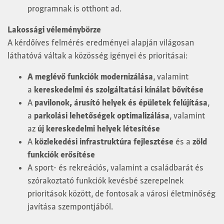
programnak is otthont ad.
Lakossági véleménybörze
A kérdőíves felmérés eredményei alapján világosan
láthatóvá váltak a közösség igényei és prioritásai:
A meglévő funkciók modernizálása
, valamint
a
kereskedelmi és szolgáltatási kínálat bővítése
A
pavilonok, árusító helyek és épületek felújítása
,
a
parkolási lehetőségek optimalizálása
, valamint
az
új kereskedelmi helyek létesítése
A
közlekedési infrastruktúra fejlesztése
és a
zöld
funkciók erősítése
A sport- és rekreációs, valamint a családbarát és
szórakoztató funkciók kevésbé szerepelnek
prioritások között, de fontosak a városi életminőség
javítása szempontjából.