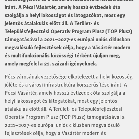
iránt. A Pécsi Vásártér, amely hosszú évtizedek óta
szolgálja a helyi lakosságot és látogatókat, most egy
jelentős átalakulás előtt áll. A Terület- és
Településfejlesztési Operatív Program Plusz (TOP Plusz)
támogatásával a 2021–2027-es európai uniós ciklusban
megvalósuló fejlesztések célja, hogy a Vásártér modern
és multifunkcionális közösségi térként újuljon meg,
amely megfelel a 21. századi igényeknek.
Pécs városának vezetősége elkötelezett a helyi közösség
jóléte és a városi infrastruktúra korszerűsítése iránt. A
Pécsi Vásártér, amely hosszú évtizedek óta szolgálja a
helyi lakosságot és látogatókat, most egy jelentős
átalakulás előtt áll. A Terület- és Településfejlesztési
Operatív Program Plusz (TOP Plusz) támogatásával a
2021–2027-es európai uniós ciklusban megvalósuló
fejlesztések célja, hogy a Vásártér modern és