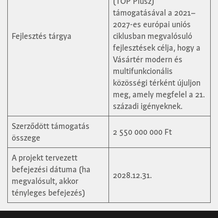
(TOP Plusz)
támogatásával a 2021–
2027-es európai uniós
Fejlesztés tárgya
ciklusban megvalósuló
fejlesztések célja, hogy a
Vásártér modern és
multifunkcionális
közösségi térként újuljon
meg, amely megfelel a 21.
századi igényeknek.
Szerződött támogatás
2 550 000 000 Ft
összege
A projekt tervezett
befejezési dátuma (ha
2028.12.31.
megvalósult, akkor
tényleges befejezés)