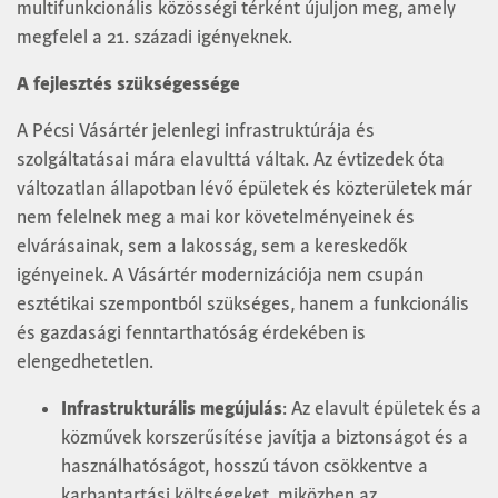
multifunkcionális közösségi térként újuljon meg, amely
megfelel a 21. századi igényeknek.
A fejlesztés szükségessége
A Pécsi Vásártér jelenlegi infrastruktúrája és
szolgáltatásai mára elavulttá váltak. Az évtizedek óta
változatlan állapotban lévő épületek és közterületek már
nem felelnek meg a mai kor követelményeinek és
elvárásainak, sem a lakosság, sem a kereskedők
igényeinek. A Vásártér modernizációja nem csupán
esztétikai szempontból szükséges, hanem a funkcionális
és gazdasági fenntarthatóság érdekében is
elengedhetetlen.
Infrastrukturális megújulás
: Az elavult épületek és a
közművek korszerűsítése javítja a biztonságot és a
használhatóságot, hosszú távon csökkentve a
karbantartási költségeket, miközben az