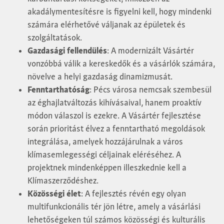
akadálymentesítésre is figyelni kell, hogy mindenki
számára elérhetővé váljanak az épületek és
szolgáltatások.
Gazdasági fellendülés
: A modernizált Vásártér
vonzóbbá válik a kereskedők és a vásárlók számára,
növelve a helyi gazdaság dinamizmusát.
Fenntarthatóság
: Pécs városa nemcsak szembesül
az éghajlatváltozás kihívásaival, hanem proaktív
módon válaszol is ezekre. A Vásártér fejlesztése
során prioritást élvez a fenntartható megoldások
integrálása, amelyek hozzájárulnak a város
klímasemlegességi céljainak eléréséhez. A
projektnek mindenképpen illeszkednie kell a
Klímaszerződéshez.
Közösségi élet
: A fejlesztés révén egy olyan
multifunkcionális tér jön létre, amely a vásárlási
lehetőségeken túl számos közösségi és kulturális