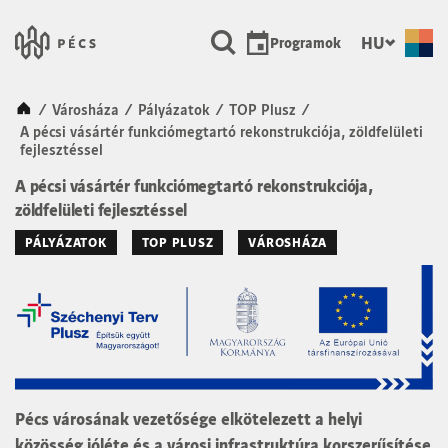
SKIP TO MAIN CONTENT
Városunk Pécs
HU
Programok
Kezdőlap
/
Városháza
/
Pályázatok
/
TOP Plusz
/
A pécsi vásártér funkciómegtartó rekonstrukciója, zöldfelületi
fejlesztéssel
A pécsi vásártér funkciómegtartó rekonstrukciója,
zöldfelületi fejlesztéssel
PÁLYÁZATOK
TOP PLUSZ
VÁROSHÁZA
Pécs városának vezetősége elkötelezett a helyi
közösség jóléte és a városi infrastruktúra korszerűsítése