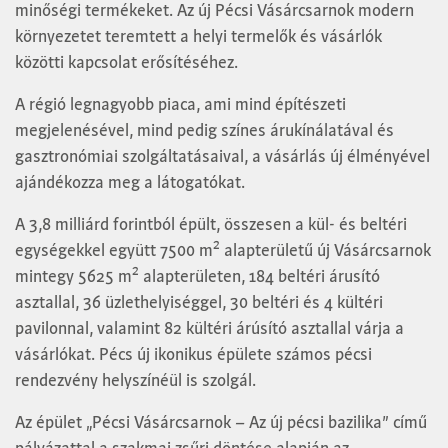
minőségi termékeket. Az új Pécsi Vásárcsarnok modern
környezetet teremtett a helyi termelők és vásárlók
közötti kapcsolat erősítéséhez.
A régió legnagyobb piaca, ami mind építészeti
megjelenésével, mind pedig színes árukínálatával és
gasztronómiai szolgáltatásaival, a vásárlás új élményével
ajándékozza meg a látogatókat.
A 3,8 milliárd forintból épült, összesen a kül- és beltéri
egységekkel együtt 7500 m² alapterületű új Vásárcsarnok
mintegy 5625 m² alapterületen, 184 beltéri árusító
asztallal, 36 üzlethelyiséggel, 30 beltéri és 4 kültéri
pavilonnal, valamint 82 kültéri árúsító asztallal várja a
vásárlókat. Pécs új ikonikus épülete számos pécsi
rendezvény helyszínéül is szolgál.
Az épület „Pécsi Vásárcsarnok – Az új pécsi bazilika” című