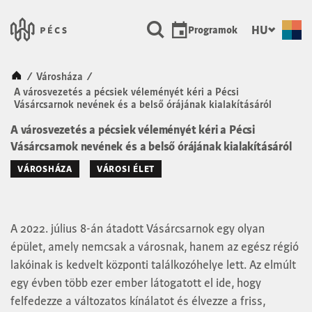
SKIP TO MAIN CONTENT
Városunk Pécs
HU
Programok
Kezdőlap
/
Városháza
/
A városvezetés a pécsiek véleményét kéri a Pécsi
Vásárcsarnok nevének és a belső órájának kialakításáról
A városvezetés a pécsiek véleményét kéri a Pécsi
Vásárcsarnok nevének és a belső órájának kialakításáról
VÁROSHÁZA
VÁROSI ÉLET
A 2022. július 8-án átadott Vásárcsarnok egy olyan
épület, amely nemcsak a városnak, hanem az egész régió
lakóinak is kedvelt központi találkozóhelye lett. Az elmúlt
egy évben több ezer ember látogatott el ide, hogy
felfedezze a változatos kínálatot és élvezze a friss,