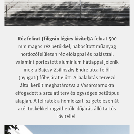
Réz felirat (filigrán légies kivitel)
A felirat 500
mm magas réz betűkkel, habosított műanyag
hordozófelületen réz előlappal és palásttal,
valamint porfestett alumínium hátlappal jelenik
meg a Bajcsy-Zsilinszky Endre utca felőli
(nyugati) főbejárat előtt. A kialakítás tervező
által került meghatározva a Vásárcsarnokra
elfogadott a arculati terv és egységes betűtípus
alapján. A feliratok a homlokzati szigetelésen át
acél tüskékkel rögzíthetők időjárás álló tartós
kivitellel.