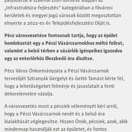
pályázattal a szakmai zsűri döntése alapján az
„Infrastruktúra-fejlesztés” kategóriában a fővárosi
kerületek és megyei jogú városok között megosztottan
elnyerte a 2022-es év Településfejlesztési Díját is.
Pécs városvezetése fontosnak tartja, hogy az épület
homlokzatát egy a Pécsi Vásárcsarnokhoz méltó felirat,
valamint a belső térben a vásárlók igényeihez igazodva
egy az enteriőrhöz illeszkedő óra díszítse.
Pécs Város Önkormányzata a Pécsi Vásárcsarnok
tervezőjét Sztranyák Gergelyt és Gettó Tamást kérte fel,
hogy a lehetőségeket felmérje és javaslatait a fenti
dekorelemekre vázolja.
A városvezetés most a pécsiek véleményét kéri arról,
hogy a Pécsi Vásárcsarnok nevét és a belső óra
kialakítását véglegesítse. Hiszen Önök, pécsiek, azok, akik
mindennap használják ezt az épületet, és fontos