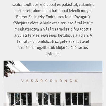
szálcsiszolt acél előlappal és palásttal, valamint
porfestett alumínium hátlappal jelenik meg a
Bajcsy-Zsilinszky Endre utca felőli (nyugati)
főbejárat előtt. A kialakítás tervező által került
meghatározva a Vásárcsarnokra elfogadott a
arculati terv és egységes betűtípus alapján. A
feliratok a homlokzati szigetelésen át acél
tüskékkel rögzíthetők időjárás álló tartós
kivitellel.