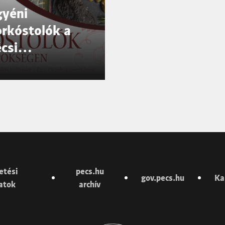
gyéni
rkóstolók a
csi
üspökségen
etési
pecs.hu
gov.pecs.hu
Ka
latok
archív