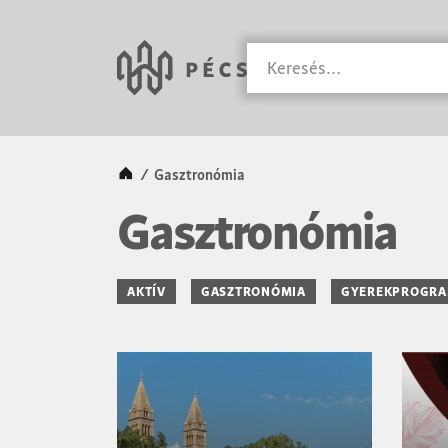
SKIP TO MAIN CONTENT
Városunk Pécs
Keresés
Kezdőlap
/
Gasztronómia
Gasztronómia
AKTÍV
GASZTRONÓMIA
GYEREKPROGR