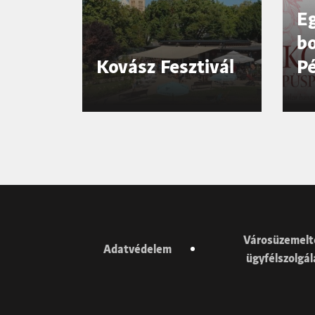
E
bo
Kovász Fesztivál
Pé
P
Városüzemelt
Adatvédelem
ügyfélszolgá