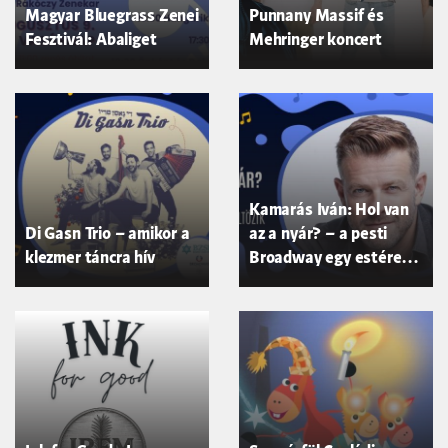
Magyar Bluegrass Zenei
Punnany Massif és
Fesztivál: Abaliget
Mehringer koncert
Kamarás Iván: Hol van
Di Gasn Trio – amikor a
az a nyár? – a pesti
klezmer táncra hív
Broadway egy estére
Pécsre költözik