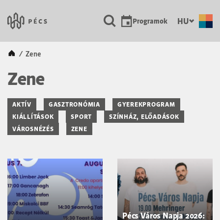
SKIP TO MAIN CONTENT
Városunk Pécs
HU
Programok
Kezdőlap
/
Zene
Zene
AKTÍV
GASZTRONÓMIA
GYEREKPROGRAM
KIÁLLÍTÁSOK
SPORT
SZÍNHÁZ, ELŐADÁSOK
VÁROSNÉZÉS
ZENE
Pécs Város Napja 2026: