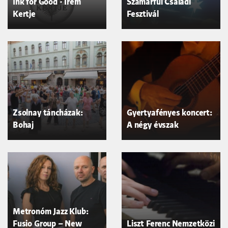
Ink for Good - Irem
Szamárfül Családi
Kertje
Fesztivál
Zsolnay táncházak:
Gyertyafényes koncert:
Bohaj
A négy évszak
Metronóm Jazz Klub:
Fusio Group – New
Liszt Ferenc Nemzetközi