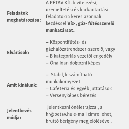
A PÉTÁV Kft. kivitelezési,
üzemeltetési és karbantartási
Feladatok
feladatokra keres azonnali
meghatározása:
kezdéssel
Víz-, gáz- fűtésszerelő
munkatársat.
– Központifűtés- és
gázhálózatrendszer-szerelő, vagy
Elvárások:
– B kategóriás vezetői engedély
– Önállóan dolgozni képes
– Stabil, kiszámítható
munkakörnyezet
Amit kínálunk:
– Cafeteria és egyéb juttatások
– Versenyképes bérezés
Jelentkezni önéletrajzzal, a
Jelentkezés
hr@petav.hu
e-mail címre lehet,
módja:
bruttó bérigény megjelölésével.