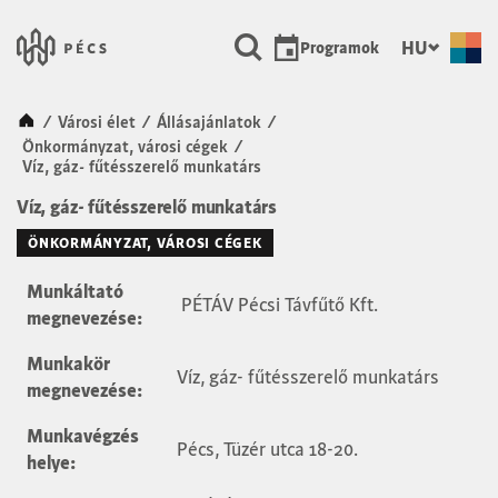
SKIP TO MAIN CONTENT
Városunk Pécs
HU
Programok
Kezdőlap
/
Városi élet
/
Állásajánlatok
/
Önkormányzat, városi cégek
/
Víz, gáz- fűtésszerelő munkatárs
Víz, gáz- fűtésszerelő munkatárs
ÖNKORMÁNYZAT, VÁROSI CÉGEK
Munkáltató
PÉTÁV Pécsi Távfűtő Kft.
megnevezése:
Munkakör
Víz, gáz- fűtésszerelő munkatárs
megnevezése:
Munkavégzés
Pécs, Tüzér utca 18-20.
helye: