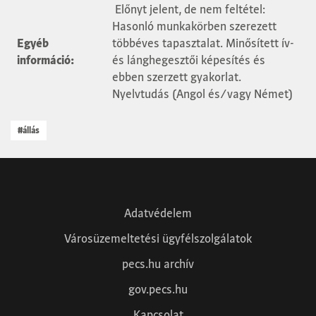
Előnyt jelent, de nem feltétel:
Hasonló munkakörben szerezett
Egyéb
többéves tapasztalat. Minősített ív-
információ:
és lánghegesztői képesítés és
ebben szerzett gyakorlat.
Nyelvtudás (Angol és/vagy Német)
#állás
Adatvédelem
Városüzemeltetési ügyfélszolgálatok
pecs.hu archív
gov.pecs.hu
Kapcsolat